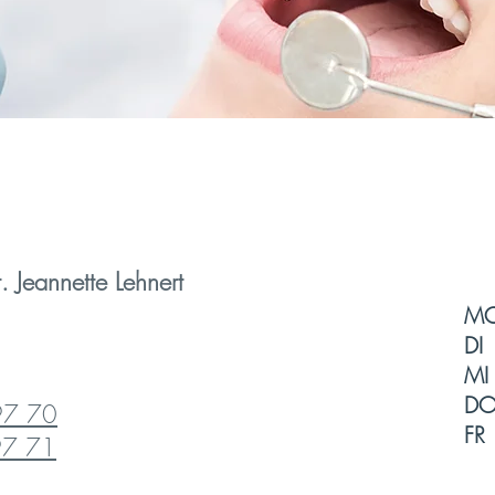
. Jeannette Lehnert
M
DI
MI
D
97 70
FR
97 71